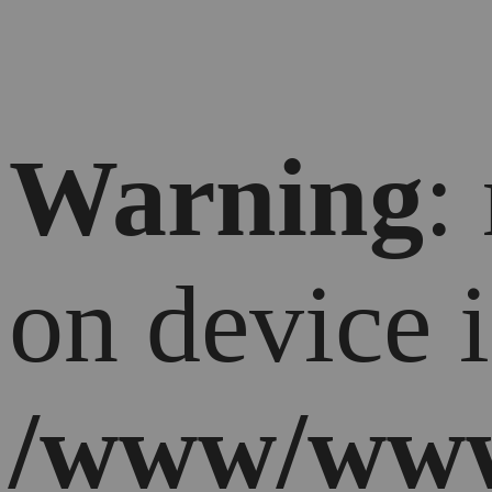
Warning
:
on device 
/www/ww