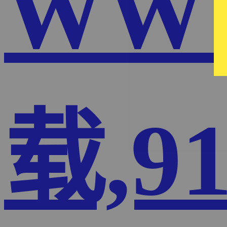
WW
载,