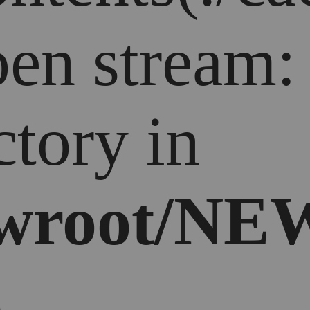
open stream
ctory in
wroot/NEW
5