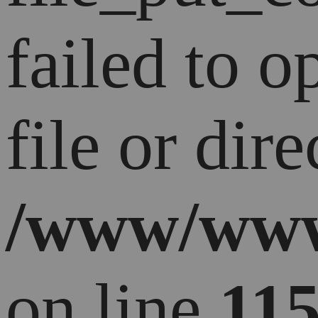
failed to 
file or dire
/www/ww
on line
11