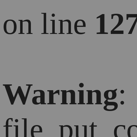
on line
12
Warning
:
file_put_c