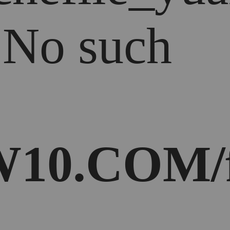
: No such
10.COM/f