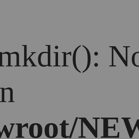
 mkdir(): No
in
wroot/NEW