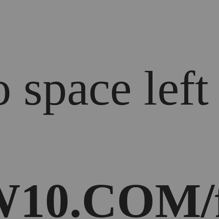
 space left
10.COM/f