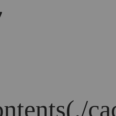
7
ontents(./c