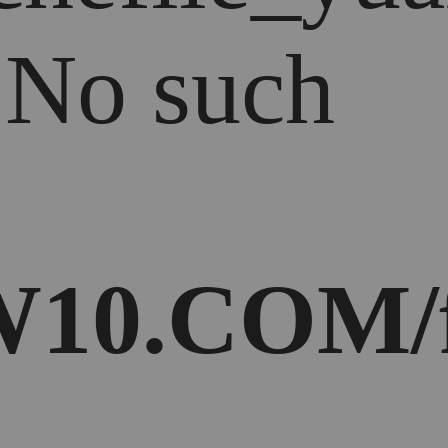
: No such
10.COM/f