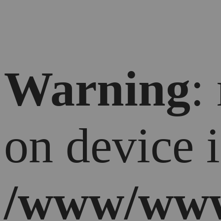
Warning
:
on device 
/www/ww