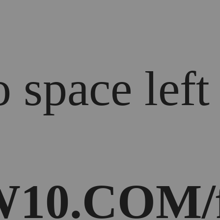
 space left
10.COM/f