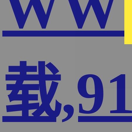
WW
载,