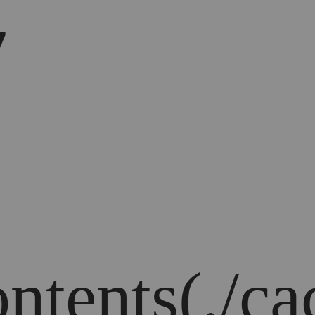
7
ontents(./c