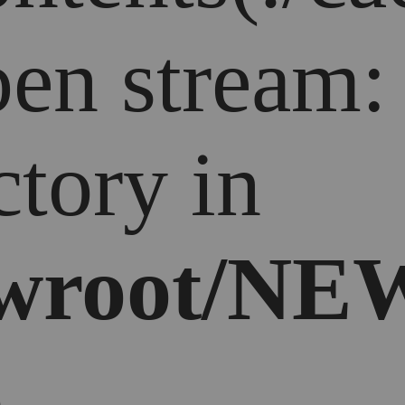
open stream
ctory in
wroot/NEW
5