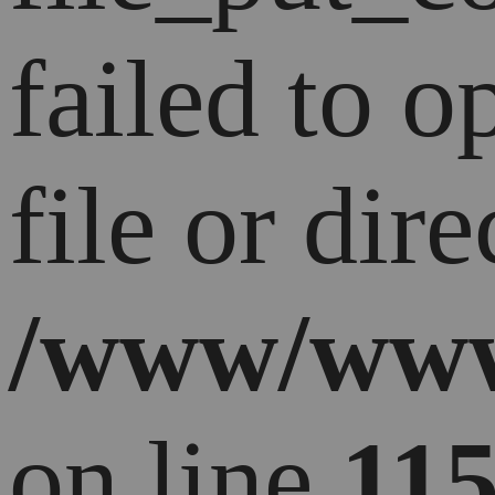
failed to 
file or dire
/www/ww
on line
11