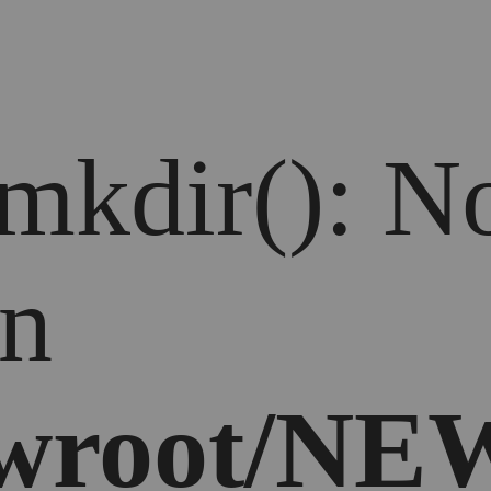
 mkdir(): No
in
wroot/NEW