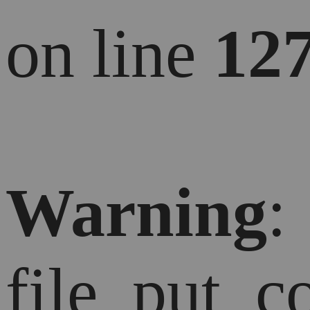
on line
12
Warning
:
file_put_c