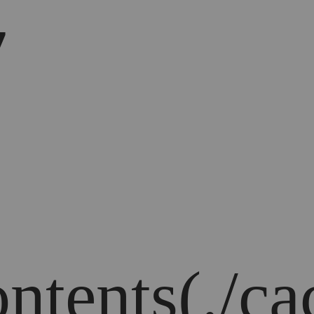
7
ontents(./c