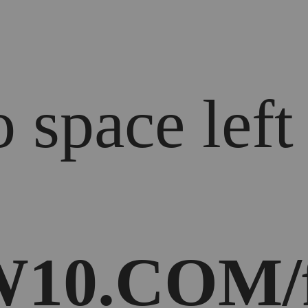
 space left
10.COM/f