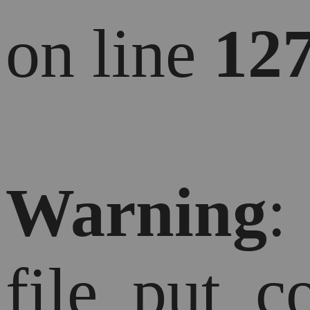
on line
12
Warning
:
file_put_c