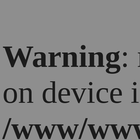
Warning
:
on device 
/www/ww