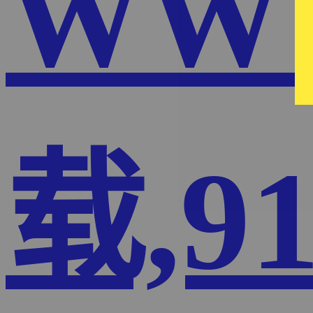
WW
载,