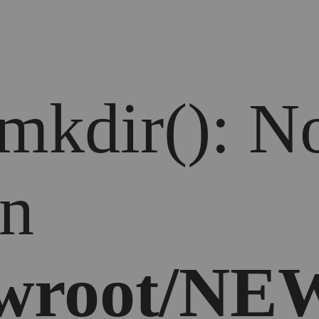
 mkdir(): No
in
wroot/NEW