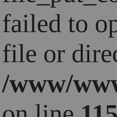
failed to 
file or dire
/www/ww
on line
11