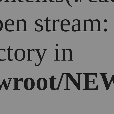
open stream
ctory in
wroot/NEW
5